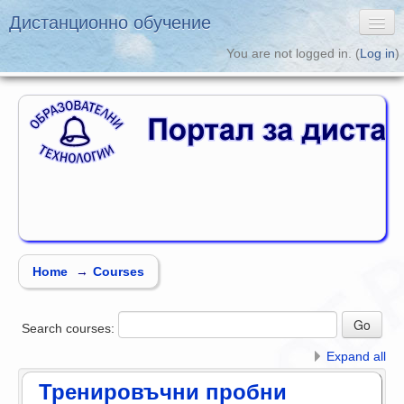
Дистанционно обучение
You are not logged in. (
Log in
)
English ‎(en)‎
Дистанционно обучение
Образователни
Технологии
Home
→
Courses
Search courses:
Expand all
Тренировъчни пробни