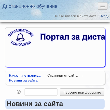
Дистанционно обучение
Не сте влезли в системата. (
Вход
)
Български ‎(bg)‎
Дистанционно обучение
Образователни
Технологии
Начална страница
→
Страници от сайта
→
Новини за сайта
Новини за сайта