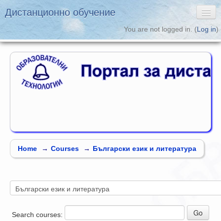
Дистанционно обучение
You are not logged in. (
Log in
)
English ‎(en)‎
Дистанционно обучение
Образователни
Технологии
Home
→
Courses
→
Български език и литература
Search courses: