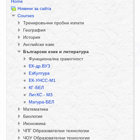
Home
Новини за сайта
Courses
Тренировъчни пробни изпити
География
История
Английски език
Български език и литература
Функционална грамотност
ЕК-др.ВУЗ
ЕзКултура
ЕК-УНСС-М1
КГ-БЕЛ
Лит.КС - М3
Матура-БЕЛ
Математика
Биология
Икономика
ЧПГ Образователни технологии
ЧОУ Образователни технологии