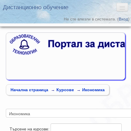
Дистанционно обучение
Не сте влезли в системата. (
Вход
)
Български ‎(bg)‎
Дистанционно обучение
Образователни
Технологии
Начална страница
→
Курсове
→
Икономика
Търсене на курсове: