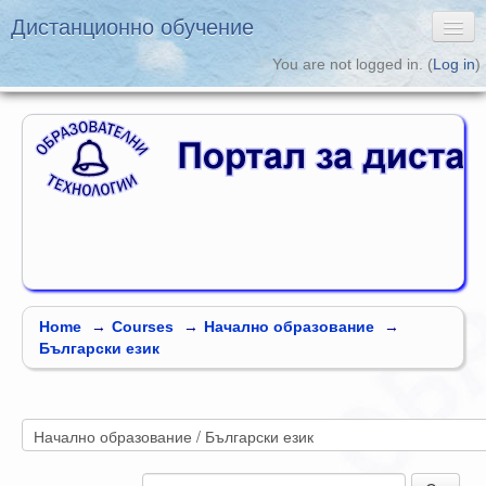
Дистанционно обучение
You are not logged in. (
Log in
)
English ‎(en)‎
Дистанционно обучение
Образователни
Технологии
Home
→
Courses
→
Начално образование
→
Български език