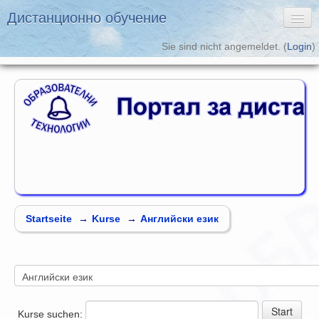
Дистанционно обучение
Sie sind nicht angemeldet. (
Login
)
Deutsch ‎(de)‎
Дистанционно обучение
Образователни
Технологии
Startseite
→
Kurse
→
Английски език
Kurse suchen: