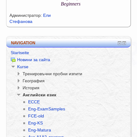
Beginners
Администратор:
Ели
Стефанова
NAVIGATION
Startseite
Новини за сайта
Kurse
Тренировъчни пробни изпити
География
История
Английски език
ECCE
Eng-ExamSamples
FCE-old
Eng-KS
Eng-Matura